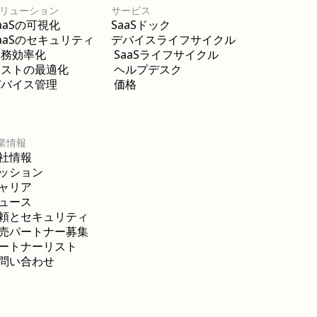
リューション
サービス
aaSの可視化
SaaSドック
aaSのセキュリティ
デバイスライフサイクル
業務効率化
SaaSライフサイクル
コストの最適化
ヘルプデスク
デバイス管理
価格
業情報
社情報
ッション
ャリア
ュース
頼とセキュリティ
売パートナー募集
ートナーリスト
問い合わせ