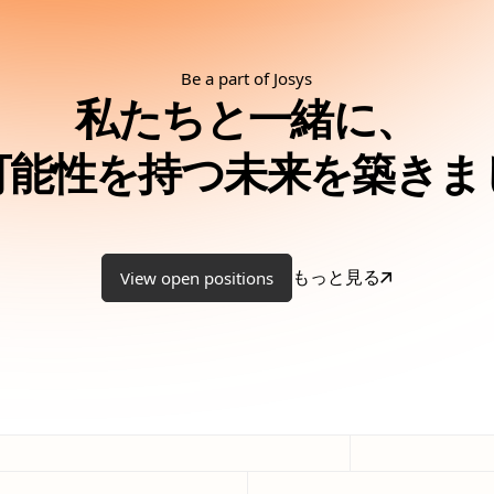
Be a part of Josys
私たちと一緒に、
可能性を持つ未来を築きま
もっと見る
View open positions
View open positions