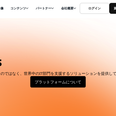
体像
コンテンツ
パートナー
会社概要
ログイン
s
のではなく、世界中のIT部門を支援するソリューションを提供し
プラットフォームについて
プラットフォームについて