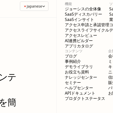
機能
ソ
Japanese
ジョーシスの全体像
S
SaaSディスカバリー
S
SaaSインサイト
アクセス申請と承認管理
アクセスライフサイクル
アクセスレビュー
AI連携ビルダー
アプリカタログ
コンテンツ
企
ブログ
会
事例紹介
ミ
デモライブラリ
キ
お役立ち資料
ニ
ンテ
ナレッジセンター
信
セミナー
販
ヘルプセンター
パ
APIドキュメント
お
プロダクトステータス
スを簡