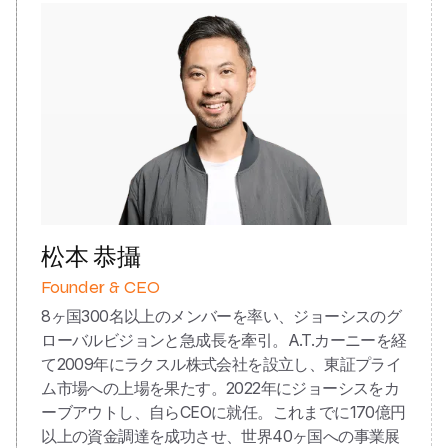
松本 恭攝
Founder & CEO
8ヶ国300名以上のメンバーを率い、ジョーシスのグ
ローバルビジョンと急成長を牽引。A.T.カーニーを経
て2009年にラクスル株式会社を設立し、東証プライ
ム市場への上場を果たす。2022年にジョーシスをカ
ーブアウトし、自らCEOに就任。これまでに170億円
以上の資金調達を成功させ、世界40ヶ国への事業展