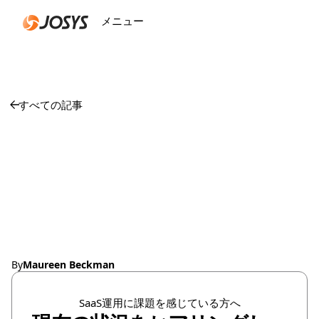
メニュー
閉じる
すべての記事
‍情シスの死角にある
Shadow AI：Vercel事
件が示した5つの盲点
By
Maureen Beckman
SaaS運用に課題を感じている方へ