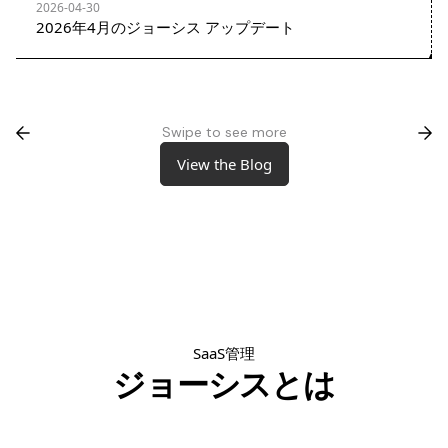
2026-04-30
2026年4月のジョーシス アップデート
Swipe to see more
View the Blog
View the Blog
SaaS管理
ジョーシスとは